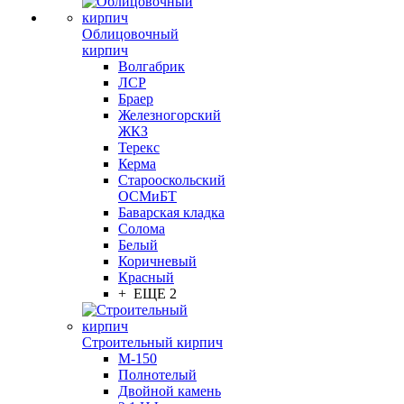
Облицовочный
кирпич
Волгабрик
ЛСР
Браер
Железногорский
ЖКЗ
Терекс
Керма
Старооскольский
ОСМиБТ
Баварская кладка
Солома
Белый
Коричневый
Красный
+ ЕЩЕ 2
Строительный кирпич
М-150
Полнотелый
Двойной камень