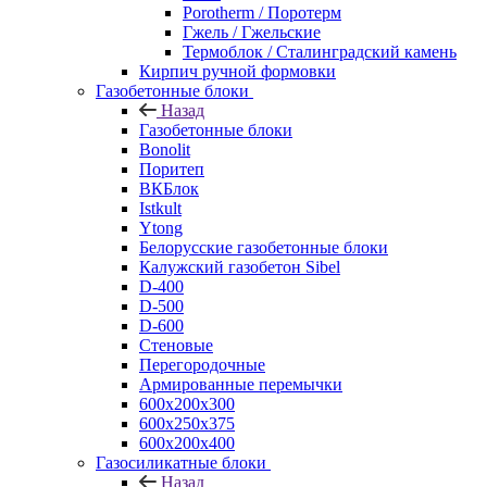
Porotherm / Поротерм
Гжель / Гжельские
Термоблок / Сталинградский камень
Кирпич ручной формовки
Газобетонные блоки
Назад
Газобетонные блоки
Bonolit
Поритеп
ВКБлок
Istkult
Ytong
Белорусские газобетонные блоки
Калужский газобетон Sibel
D-400
D-500
D-600
Стеновые
Перегородочные
Армированные перемычки
600х200х300
600х250х375
600х200х400
Газосиликатные блоки
Назад