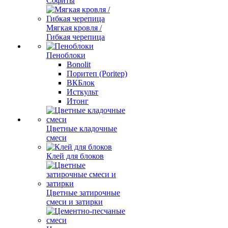
Софиты
Мягкая кровля /
Гибкая черепица
Пеноблоки
Bonolit
Поритеп (Poritep)
ВКБлок
Исткульт
Итонг
Цветные кладочные
смеси
Клей для блоков
Цветные затирочные
смеси и затирки