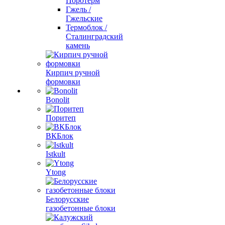
Поротерм
Гжель /
Гжельские
Термоблок /
Сталинградский
камень
Кирпич ручной
формовки
Bonolit
Поритеп
ВКБлок
Istkult
Ytong
Белорусские
газобетонные блоки