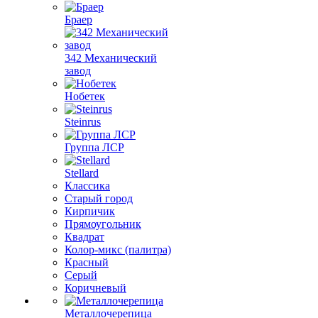
Браер
342 Механический
завод
Нобетек
Steinrus
Группа ЛСР
Stellard
Классика
Старый город
Кирпичик
Прямоугольник
Квадрат
Колор-микс (палитра)
Красный
Серый
Коричневый
Металлочерепица