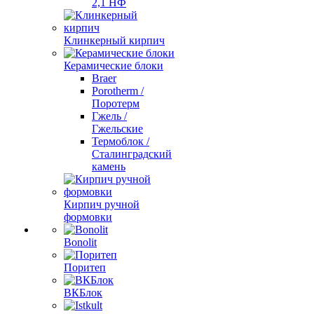
2,1 НФ
Клинкерный кирпич
Керамические блоки
Braer
Porotherm /
Поротерм
Гжель /
Гжельские
Термоблок /
Сталинградский
камень
Кирпич ручной
формовки
Bonolit
Поритеп
ВКБлок