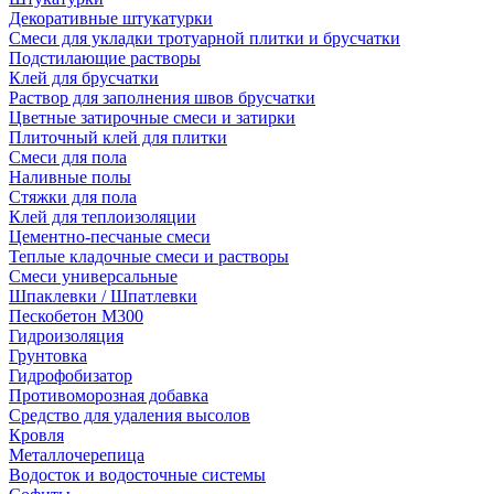
Декоративные штукатурки
Смеси для укладки тротуарной плитки и брусчатки
Подстилающие растворы
Клей для брусчатки
Раствор для заполнения швов брусчатки
Цветные затирочные смеси и затирки
Плиточный клей для плитки
Смеси для пола
Наливные полы
Стяжки для пола
Клей для теплоизоляции
Цементно-песчаные смеси
Теплые кладочные смеси и растворы
Смеси универсальные
Шпаклевки / Шпатлевки
Пескобетон М300
Гидроизоляция
Грунтовка
Гидрофобизатор
Противоморозная добавка
Средство для удаления высолов
Кровля
Металлочерепица
Водосток и водосточные системы