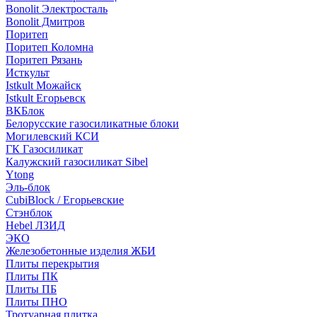
Bonolit Электросталь
Bonolit Дмитров
Поритеп
Поритеп Коломна
Поритеп Рязань
Исткульт
Istkult Можайск
Istkult Егорьевск
ВКБлок
Белорусские газосиликатные блоки
Могилевский КСИ
ГК Газосиликат
Калужский газосиликат Sibel
Ytong
Эль-блок
CubiBlock / Егорьевские
Стэнблок
Hebel ЛЗИД
ЭКО
Железобетонные изделия ЖБИ
Плиты перекрытия
Плиты ПК
Плиты ПБ
Плиты ПНО
Тротуарная плитка