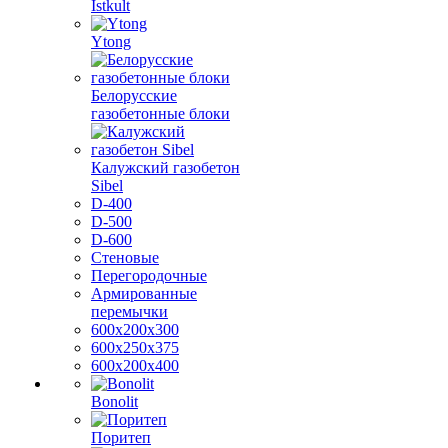
Istkult
Ytong
Белорусские
газобетонные блоки
Калужский газобетон
Sibel
D-400
D-500
D-600
Стеновые
Перегородочные
Армированные
перемычки
600х200х300
600х250х375
600х200х400
Bonolit
Поритеп