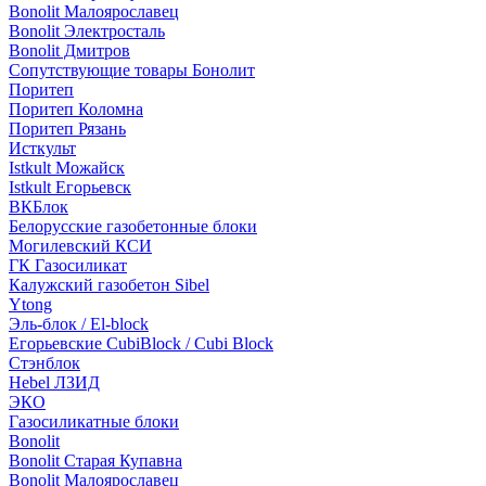
Bonolit Малоярославец
Bonolit Электросталь
Bonolit Дмитров
Сопутствующие товары Бонолит
Поритеп
Поритеп Коломна
Поритеп Рязань
Исткульт
Istkult Можайск
Istkult Егорьевск
ВКБлок
Белорусские газобетонные блоки
Могилевский КСИ
ГК Газосиликат
Калужский газобетон Sibel
Ytong
Эль-блок / El-block
Егорьевские CubiBlock / Cubi Block
Стэнблок
Hebel ЛЗИД
ЭКО
Газосиликатные блоки
Bonolit
Bonolit Старая Купавна
Bonolit Малоярославец