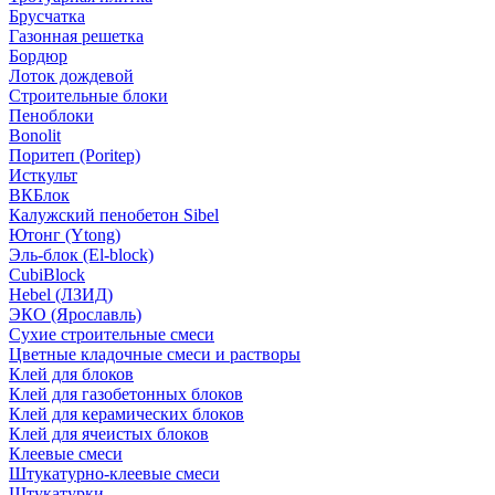
Брусчатка
Газонная решетка
Бордюр
Лоток дождевой
Строительные блоки
Пеноблоки
Bonolit
Поритеп (Poritep)
Исткульт
ВКБлок
Калужский пенобетон Sibel
Ютонг (Ytong)
Эль-блок (El-block)
CubiBlock
Hebel (ЛЗИД)
ЭКО (Ярославль)
Сухие строительные смеси
Цветные кладочные смеси и растворы
Клей для блоков
Клей для газобетонных блоков
Клей для керамических блоков
Клей для ячеистых блоков
Клеевые смеси
Штукатурно-клеевые смеси
Штукатурки