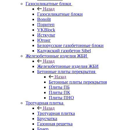
Газосиликатные блоки
Назад
Газосиликатные блоки
Bonolit
Поритеп
VKBlock
Исткульт
Ютонг
Белорусские газобетонные блоки
Калужский газобетон Sibel
Железобетонные изделия ЖБИ
Назад
Железобетонные изделия ЖБИ
Бетонные плиты перекрытия
Назад
Бетонные плиты перекрытия
Плиты ПБ
Плиты ПК
Плиты ПНО
Тротуарная плитка
Назад
Тротуарная плитка
Брусчатка
Газонная решетка
Браер