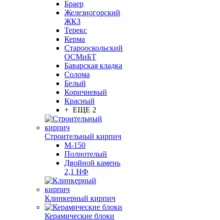
Браер
Железногорский
ЖКЗ
Терекс
Керма
Старооскольский
ОСМиБТ
Баварская кладка
Солома
Белый
Коричневый
Красный
+ ЕЩЕ 2
Строительный кирпич
М-150
Полнотелый
Двойной камень
2,1 НФ
Клинкерный кирпич
Керамические блоки