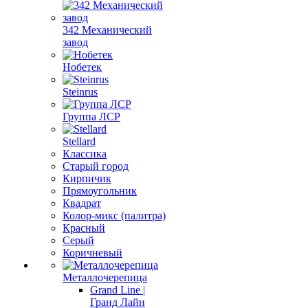
342 Механический
завод
Нобетек
Steinrus
Группа ЛСР
Stellard
Классика
Старый город
Кирпичик
Прямоугольник
Квадрат
Колор-микс (палитра)
Красный
Серый
Коричневый
Металлочерепица
Grand Line |
Гранд Лайн