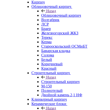
Кирпич
Облицовочный кирпич
Назад
Облицовочный кирпич
Волгабрик
ЛСР
Браер
Железногорский ЖКЗ
Терекс
Керма
Старооскольский ОСМиБТ
Баварская кладка
Солома
Белый
Коричневый
Красный
Строительный кирпич
Назад
Строительный кирпич
М-150
Полнотелый
Двойной камень 2,1 НФ
Клинкерный кирпич
Керамические блоки
Назад