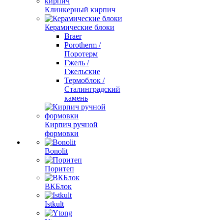
Клинкерный кирпич
Керамические блоки
Braer
Porotherm /
Поротерм
Гжель /
Гжельские
Термоблок /
Сталинградский
камень
Кирпич ручной
формовки
Bonolit
Поритеп
ВКБлок
Istkult