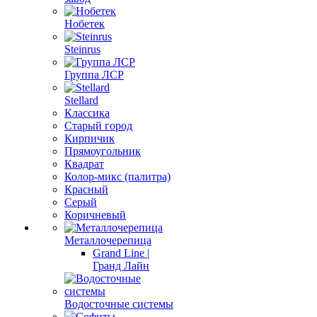
Нобетек
Steinrus
Группа ЛСР
Stellard
Классика
Старый город
Кирпичик
Прямоугольник
Квадрат
Колор-микс (палитра)
Красный
Серый
Коричневый
Металлочерепица
Grand Line |
Гранд Лайн
Водосточные системы