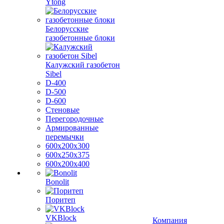
Ytong
Белорусские
газобетонные блоки
Калужский газобетон
Sibel
D-400
D-500
D-600
Стеновые
Перегородочные
Армированные
перемычки
600х200х300
600х250х375
600х200х400
Bonolit
Поритеп
VKBlock
Компания