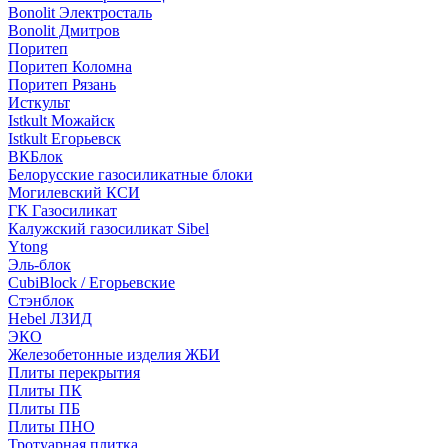
Bonolit Электросталь
Bonolit Дмитров
Поритеп
Поритеп Коломна
Поритеп Рязань
Исткульт
Istkult Можайск
Istkult Егорьевск
ВКБлок
Белорусские газосиликатные блоки
Могилевский КСИ
ГК Газосиликат
Калужский газосиликат Sibel
Ytong
Эль-блок
CubiBlock / Егорьевские
Стэнблок
Hebel ЛЗИД
ЭКО
Железобетонные изделия ЖБИ
Плиты перекрытия
Плиты ПК
Плиты ПБ
Плиты ПНО
Тротуарная плитка