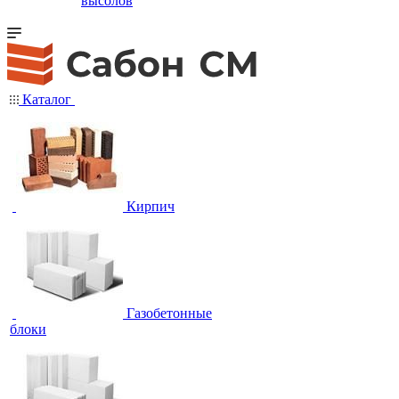
высолов
Каталог
Кирпич
Газобетонные
блоки