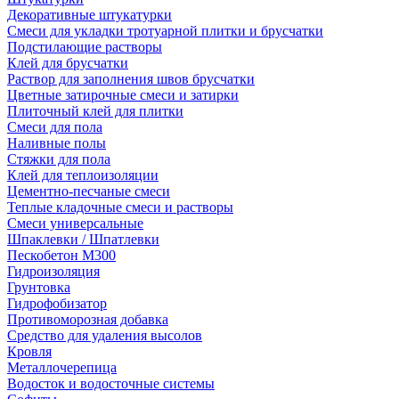
Декоративные штукатурки
Смеси для укладки тротуарной плитки и брусчатки
Подстилающие растворы
Клей для брусчатки
Раствор для заполнения швов брусчатки
Цветные затирочные смеси и затирки
Плиточный клей для плитки
Смеси для пола
Наливные полы
Стяжки для пола
Клей для теплоизоляции
Цементно-песчаные смеси
Теплые кладочные смеси и растворы
Смеси универсальные
Шпаклевки / Шпатлевки
Пескобетон М300
Гидроизоляция
Грунтовка
Гидрофобизатор
Противоморозная добавка
Средство для удаления высолов
Кровля
Металлочерепица
Водосток и водосточные системы