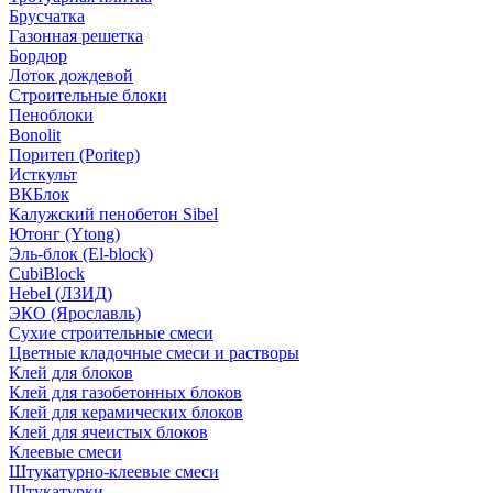
Брусчатка
Газонная решетка
Бордюр
Лоток дождевой
Строительные блоки
Пеноблоки
Bonolit
Поритеп (Poritep)
Исткульт
ВКБлок
Калужский пенобетон Sibel
Ютонг (Ytong)
Эль-блок (El-block)
CubiBlock
Hebel (ЛЗИД)
ЭКО (Ярославль)
Сухие строительные смеси
Цветные кладочные смеси и растворы
Клей для блоков
Клей для газобетонных блоков
Клей для керамических блоков
Клей для ячеистых блоков
Клеевые смеси
Штукатурно-клеевые смеси
Штукатурки