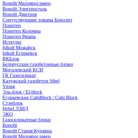
Bonolit Малоярославец
Bonolit Электросталь
Bonolit Дмитров
Сопутствующие товары Бонолит
Поритеп
Поритеп Коломна
Поритеп Рязань
Исткульт
Istkult Можайск
Istkult Егорьевск
ВКБлок
Белорусские газобетонные блоки
Могилевский КСИ
ГК Газосиликат
Калужский газобетон Sibel
Ytong
Эль-блок / El-block
Егорьевские CubiBlock / Cubi Block
Стэнблок
Hebel ЛЗИД
ЭКО
Газосиликатные блоки
Bonolit
Bonolit Старая Купавна
Bonolit Малоярославец