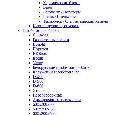
Керамические блоки
Braer
Porotherm / Поротерм
Гжель / Гжельские
Термоблок / Сталинградский камень
Кирпич ручной формовки
Газобетонные блоки
Назад
Газобетонные блоки
Bonolit
Поритеп
ВКБлок
Istkult
Ytong
Белорусские газобетонные блоки
Калужский газобетон Sibel
D-400
D-500
D-600
Стеновые
Перегородочные
Армированные перемычки
600х200х300
600х250х375
600х200х400