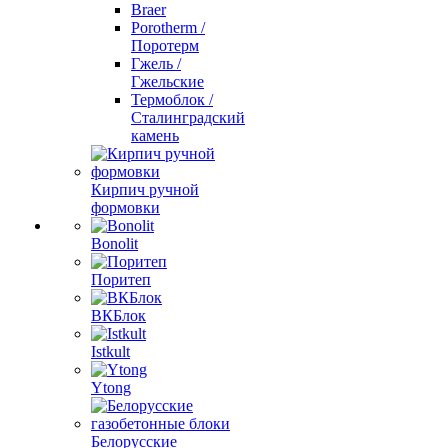
Braer
Porotherm /
Поротерм
Гжель /
Гжельские
Термоблок /
Сталинградский
камень
Кирпич ручной
формовки
Bonolit
Поритеп
ВКБлок
Istkult
Ytong
Белорусские