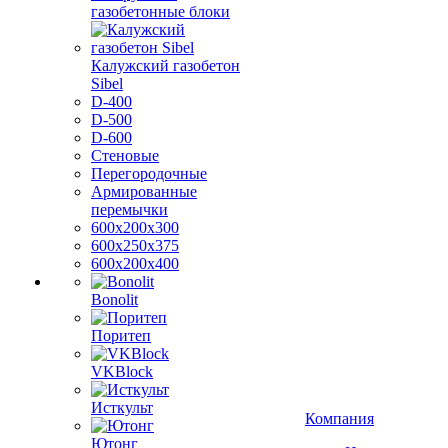
газобетонные блоки
Калужский газобетон
Sibel
D-400
D-500
D-600
Стеновые
Перегородочные
Армированные
перемычки
600х200х300
600х250х375
600х200х400
Bonolit
Поритеп
VKBlock
Исткульт
Компания
Ютонг