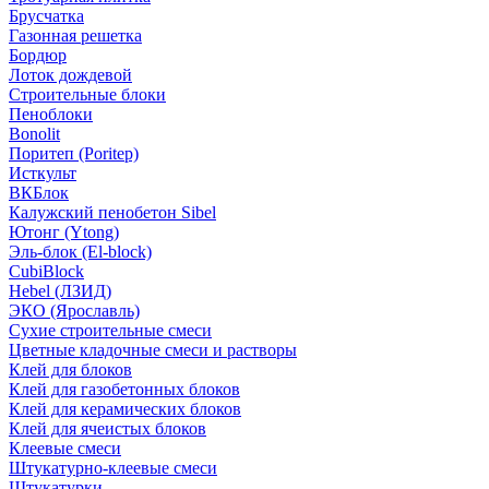
Брусчатка
Газонная решетка
Бордюр
Лоток дождевой
Строительные блоки
Пеноблоки
Bonolit
Поритеп (Poritep)
Исткульт
ВКБлок
Калужский пенобетон Sibel
Ютонг (Ytong)
Эль-блок (El-block)
CubiBlock
Hebel (ЛЗИД)
ЭКО (Ярославль)
Сухие строительные смеси
Цветные кладочные смеси и растворы
Клей для блоков
Клей для газобетонных блоков
Клей для керамических блоков
Клей для ячеистых блоков
Клеевые смеси
Штукатурно-клеевые смеси
Штукатурки