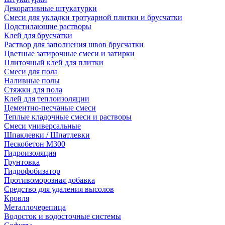
Декоративные штукатурки
Смеси для укладки тротуарной плитки и брусчатки
Подстилающие растворы
Клей для брусчатки
Раствор для заполнения швов брусчатки
Цветные затирочные смеси и затирки
Плиточный клей для плитки
Смеси для пола
Наливные полы
Стяжки для пола
Клей для теплоизоляции
Цементно-песчаные смеси
Теплые кладочные смеси и растворы
Смеси универсальные
Шпаклевки / Шпатлевки
Пескобетон М300
Гидроизоляция
Грунтовка
Гидрофобизатор
Противоморозная добавка
Средство для удаления высолов
Кровля
Металлочерепица
Водосток и водосточные системы