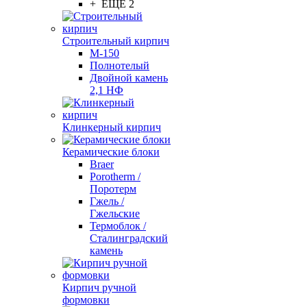
+ ЕЩЕ 2
Строительный кирпич
М-150
Полнотелый
Двойной камень
2,1 НФ
Клинкерный кирпич
Керамические блоки
Braer
Porotherm /
Поротерм
Гжель /
Гжельские
Термоблок /
Сталинградский
камень
Кирпич ручной
формовки