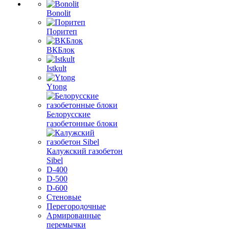
Bonolit
Поритеп
ВКБлок
Istkult
Ytong
Белорусские
газобетонные блоки
Калужский газобетон
Sibel
D-400
D-500
D-600
Стеновые
Перегородочные
Армированные
перемычки