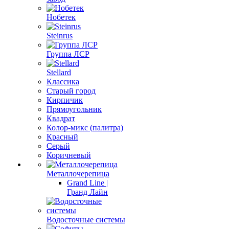
Нобетек
Steinrus
Группа ЛСР
Stellard
Классика
Старый город
Кирпичик
Прямоугольник
Квадрат
Колор-микс (палитра)
Красный
Серый
Коричневый
Металлочерепица
Grand Line |
Гранд Лайн
Водосточные системы