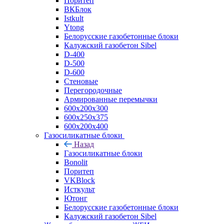
Поритеп
ВКБлок
Istkult
Ytong
Белорусские газобетонные блоки
Калужский газобетон Sibel
D-400
D-500
D-600
Стеновые
Перегородочные
Армированные перемычки
600х200х300
600х250х375
600х200х400
Газосиликатные блоки
Назад
Газосиликатные блоки
Bonolit
Поритеп
VKBlock
Исткульт
Ютонг
Белорусские газобетонные блоки
Калужский газобетон Sibel