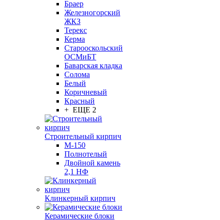
Браер
Железногорский
ЖКЗ
Терекс
Керма
Старооскольский
ОСМиБТ
Баварская кладка
Солома
Белый
Коричневый
Красный
+ ЕЩЕ 2
Строительный кирпич
М-150
Полнотелый
Двойной камень
2,1 НФ
Клинкерный кирпич
Керамические блоки