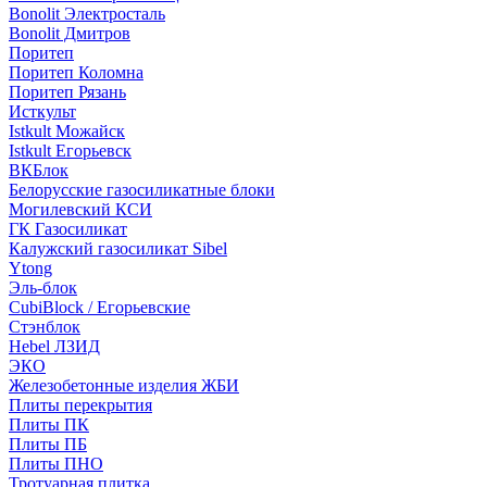
Bonolit Электросталь
Bonolit Дмитров
Поритеп
Поритеп Коломна
Поритеп Рязань
Исткульт
Istkult Можайск
Istkult Егорьевск
ВКБлок
Белорусские газосиликатные блоки
Могилевский КСИ
ГК Газосиликат
Калужский газосиликат Sibel
Ytong
Эль-блок
CubiBlock / Егорьевские
Стэнблок
Hebel ЛЗИД
ЭКО
Железобетонные изделия ЖБИ
Плиты перекрытия
Плиты ПК
Плиты ПБ
Плиты ПНО
Тротуарная плитка