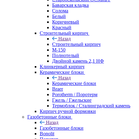
Баварская кладка
Солома
Белый
Коричневый
Красный
Строительный кирпич
Назад
Строительный кирпич
М-150
Полнотелый
Двойной камень 2,1 НФ
Клинкерный кирпич
Керамические блоки
Назад
Керамические блоки
Braer
Porotherm / Поротерм
Гжель / Гжельские
Термоблок / Сталинградский камень
Кирпич ручной формовки
Газобетонные блоки
Назад
Газобетонные блоки
Bonolit