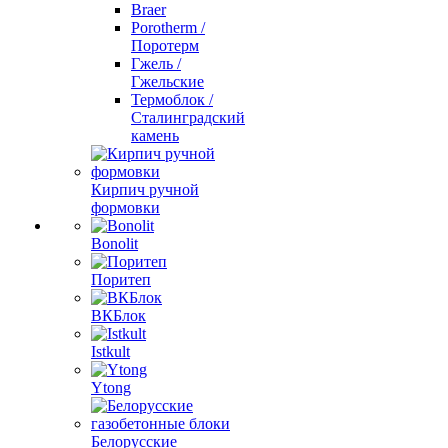
Braer
Porotherm /
Поротерм
Гжель /
Гжельские
Термоблок /
Сталинградский
камень
Кирпич ручной
формовки
Bonolit
Поритеп
ВКБлок
Istkult
Ytong
Белорусские