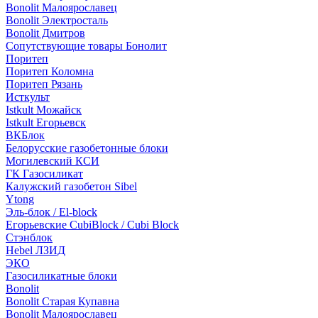
Bonolit Малоярославец
Bonolit Электросталь
Bonolit Дмитров
Сопутствующие товары Бонолит
Поритеп
Поритеп Коломна
Поритеп Рязань
Исткульт
Istkult Можайск
Istkult Егорьевск
ВКБлок
Белорусские газобетонные блоки
Могилевский КСИ
ГК Газосиликат
Калужский газобетон Sibel
Ytong
Эль-блок / El-block
Егорьевские CubiBlock / Cubi Block
Стэнблок
Hebel ЛЗИД
ЭКО
Газосиликатные блоки
Bonolit
Bonolit Старая Купавна
Bonolit Малоярославец