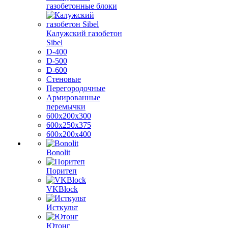
газобетонные блоки
Калужский газобетон
Sibel
D-400
D-500
D-600
Стеновые
Перегородочные
Армированные
перемычки
600х200х300
600х250х375
600х200х400
Bonolit
Поритеп
VKBlock
Исткульт
Ютонг