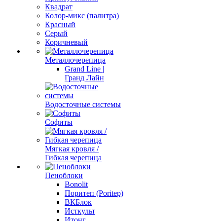
Квадрат
Колор-микс (палитра)
Красный
Серый
Коричневый
Металлочерепица
Grand Line |
Гранд Лайн
Водосточные системы
Софиты
Мягкая кровля /
Гибкая черепица
Пеноблоки
Bonolit
Поритеп (Poritep)
ВКБлок
Исткульт
Итонг